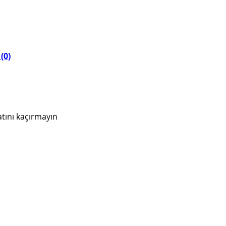
r
(0)
atını kaçırmayın