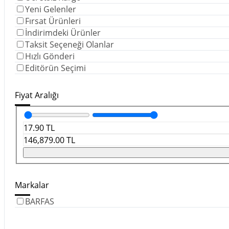
Yeni Gelenler
Fırsat Ürünleri
İndirimdeki Ürünler
Taksit Seçeneği Olanlar
Hızlı Gönderi
Editörün Seçimi
Fiyat Aralığı
17.90
TL
146,879.00
TL
Markalar
BARFAS