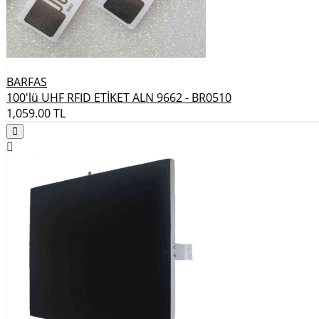
BARFAS
100'lü UHF RFID ETİKET ALN 9662 - BR0510
1,059.00
TL