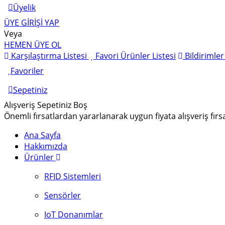
Üyelik
ÜYE GİRİŞİ YAP
Veya
HEMEN ÜYE OL
Karşılaştırma Listesi
Favori Ürünler Listesi
Bildirimle
Favoriler
Sepetiniz
Alışveriş Sepetiniz Boş
Önemli fırsatlardan yararlanarak uygun fiyata alışveriş fırs
Ana Sayfa
Hakkımızda
Ürünler
RFID Sistemleri
Sensörler
IoT Donanımlar